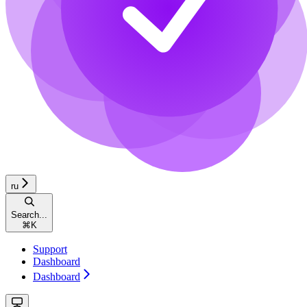
ru
Search...
⌘
K
Support
Dashboard
Dashboard